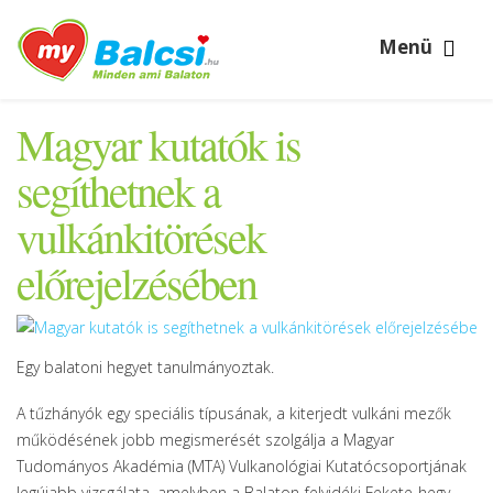
Menü
Magyar kutatók is
segíthetnek a
vulkánkitörések
előrejelzésében
Egy balatoni hegyet tanulmányoztak.
A tűzhányók egy speciális típusának, a kiterjedt vulkáni mezők
működésének jobb megismerését szolgálja a Magyar
Tudományos Akadémia (MTA) Vulkanológiai Kutatócsoportjának
legújabb vizsgálata, amelyben a Balaton-felvidéki Fekete-hegy