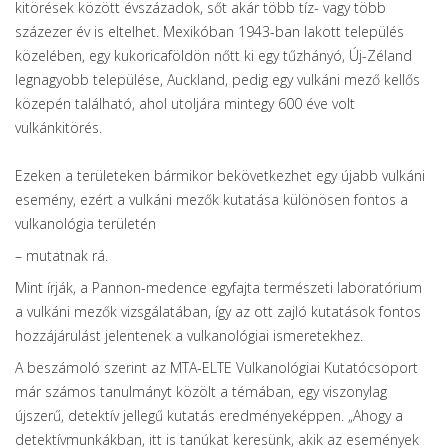
kitörések között évszázadok, sőt akár több tíz- vagy több
százezer év is eltelhet. Mexikóban 1943-ban lakott település
közelében, egy kukoricaföldön nőtt ki egy tűzhányó, Új-Zéland
legnagyobb települése, Auckland, pedig egy vulkáni mező kellős
közepén található, ahol utoljára mintegy 600 éve volt
vulkánkitörés.
Ezeken a területeken bármikor bekövetkezhet egy újabb vulkáni
esemény, ezért a vulkáni mezők kutatása különösen fontos a
vulkanológia területén
– mutatnak rá.
Mint írják, a Pannon-medence egyfajta természeti laboratórium
a vulkáni mezők vizsgálatában, így az ott zajló kutatások fontos
hozzájárulást jelentenek a vulkanológiai ismeretekhez.
A beszámoló szerint az MTA-ELTE Vulkanológiai Kutatócsoport
már számos tanulmányt közölt a témában, egy viszonylag
újszerű, detektív jellegű kutatás eredményeképpen. „Ahogy a
detektívmunkákban, itt is tanúkat keresünk, akik az események