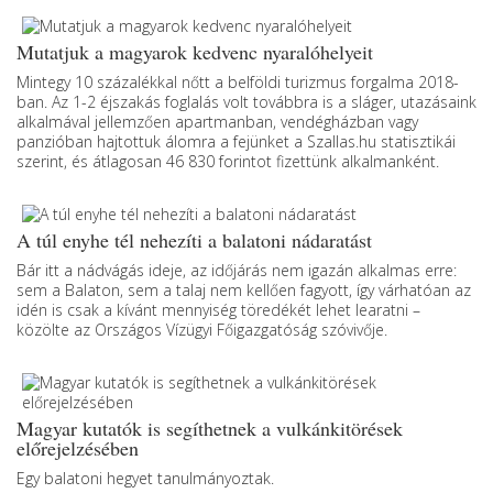
Mutatjuk a magyarok kedvenc nyaralóhelyeit
Mintegy 10 százalékkal nőtt a belföldi turizmus forgalma 2018-
ban. Az 1-2 éjszakás foglalás volt továbbra is a sláger, utazásaink
alkalmával jellemzően apartmanban, vendégházban vagy
panzióban hajtottuk álomra a fejünket a Szallas.hu statisztikái
szerint, és átlagosan 46 830 forintot fizettünk alkalmanként.
A túl enyhe tél nehezíti a balatoni nádaratást
Bár itt a nádvágás ideje, az időjárás nem igazán alkalmas erre:
sem a Balaton, sem a talaj nem kellően fagyott, így várhatóan az
idén is csak a kívánt mennyiség töredékét lehet learatni –
közölte az Országos Vízügyi Főigazgatóság szóvivője.
Magyar kutatók is segíthetnek a vulkánkitörések
előrejelzésében
Egy balatoni hegyet tanulmányoztak.