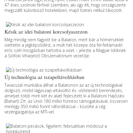
47 éves szolnoki férfivel szemben, aki úgy élt, hogy országszerte
megszállt különböző hotelekben, majd fizetés nélkül távozott.
Késik az idei balatoni korcsolyaszezon
Még mindig nem fagyott be a Balaton, mert bár a hőmérséklet
siettette a jégképződést, a múlt hét közepe óta fel-feltámadó
erős szél mozgásban tartotta a vizet – jelezte a Magyar Időknek
a Siófoki Viharjelző Obszervatórium vezetője.
Új technológia az iszapeltávolításban
Tavasszal munkába állhat a Balatonon az az új technológiával
dolgozó, mobil lágyiszap-eltávolító és -víztelenítő berendezés,
amelyet több mint két év alatt fejlesztett ki a Balatoni Hajózási
(Bahart) Zrt. az Unió 180 millió forintos támogatásával, összesen
mintegy 350 millió forint ráfordítással – közölte a cég
vezérigazgatója az MTI-vel.