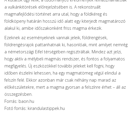
a vulkánkitörések előrejelzésében is. A rekonstruált
magmafejlődési történet arra utal, hogy a földkéreg és
földköpeny határán hosszú idő alatt egy kiterjedt magmatározó
alakul ki, amibe időszakonként friss magma érkezik.
Ezeknek az eseményeknek vannak jeleik, földrengések,
földrengésrajok pattanhatnak ki, hasonlóak, mint amilyet nemrég
a németországi Eifel térségében regisztráltak. Mindez azt jelzi,
hogy aktív a mélybeli magmás rendszer, és fontos a folyamatos
megfigyelés. Új eszközökkel további jeleket kell fogni, hogy
időben észlelni lehessen, ha egy magmatömeg végül elindul a
felszín felé. Ekkor azonban már csak néhány nap marad az
előkészületekre, mert a magma gyorsan a felszínre érhet – áll az
összegzésben.
Forrás: baon.hu
Fotó forrás: kirandulastippek.hu