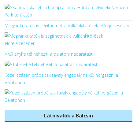
Magyar kutatók is segíthetnek a vulkánkitörések előrejelzésében
A túl enyhe tél nehezíti a balatoni nádaratást
Közel százan próbáltak tavaly engedély nélkül horgászni a
Balatonon
Látnivalók a Balcsin
Balatonboglári