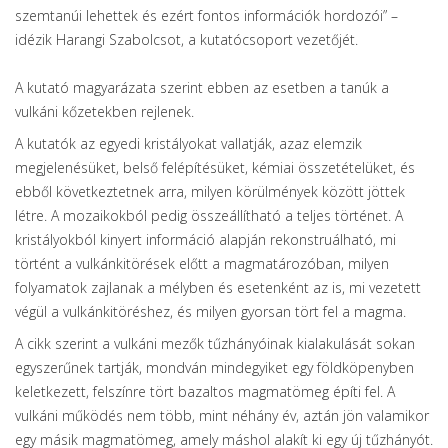
szemtanúi lehettek és ezért fontos információk hordozói” –
idézik Harangi Szabolcsot, a kutatócsoport vezetőjét.
A kutató magyarázata szerint ebben az esetben a tanúk a
vulkáni kőzetekben rejlenek.
A kutatók az egyedi kristályokat vallatják, azaz elemzik
megjelenésüket, belső felépítésüket, kémiai összetételüket, és
ebből következtetnek arra, milyen körülmények között jöttek
létre. A mozaikokból pedig összeállítható a teljes történet. A
kristályokból kinyert információ alapján rekonstruálható, mi
történt a vulkánkitörések előtt a magmatározóban, milyen
folyamatok zajlanak a mélyben és esetenként az is, mi vezetett
végül a vulkánkitöréshez, és milyen gyorsan tört fel a magma.
A cikk szerint a vulkáni mezők tűzhányóinak kialakulását sokan
egyszerűnek tartják, mondván mindegyiket egy földköpenyben
keletkezett, felszínre tört bazaltos magmatömeg építi fel. A
vulkáni működés nem több, mint néhány év, aztán jön valamikor
egy másik magmatömeg, amely máshol alakít ki egy új tűzhányót.