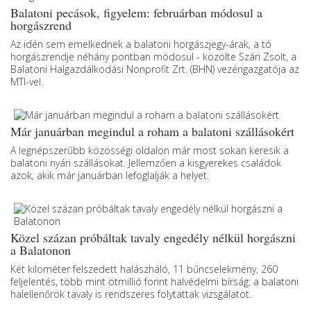
Balatoni pecások, figyelem: februárban módosul a
horgászrend
Az idén sem emelkednek a balatoni horgászjegy-árak, a tó
horgászrendje néhány pontban módosul - közölte Szári Zsolt, a
Balatoni Halgazdálkodási Nonprofit Zrt. (BHN) vezérigazgatója az
MTI-vel.
Már januárban megindul a roham a balatoni szállásokért
A legnépszerűbb közösségi oldalon már most sokan keresik a
balatoni nyári szállásokat. Jellemzően a kisgyerekes családok
azok, akik már januárban lefoglalják a helyet.
Közel százan próbáltak tavaly engedély nélkül horgászni
a Balatonon
Két kilométer felszedett halászháló, 11 bűncselekmény, 260
feljelentés, több mint ötmillió forint halvédelmi bírság: a balatoni
halellenőrök tavaly is rendszeres folytattak vizsgálatot.