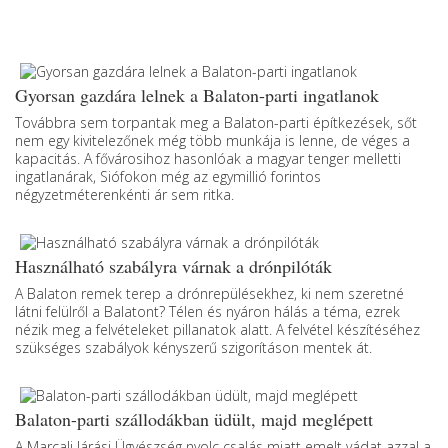
Gyorsan gazdára lelnek a Balaton-parti ingatlanok
Továbbra sem torpantak meg a Balaton-parti építkezések, sőt
nem egy kivitelezőnek még több munkája is lenne, de véges a
kapacitás. A fővárosihoz hasonlóak a magyar tenger melletti
ingatlanárak, Siófokon még az egymillió forintos
négyzetméterenkénti ár sem ritka.
Használható szabályra várnak a drónpilóták
A Balaton remek terep a drónrepülésekhez, ki nem szeretné
látni felülről a Balatont? Télen és nyáron hálás a téma, ezrek
nézik meg a felvételeket pillanatok alatt. A felvétel készítéséhez
szükséges szabályok kényszerű szigorításon mentek át.
Balaton-parti szállodákban üdült, majd meglépett
A Marcali Járási Ügyészség nyolc csalás miatt emelt vádat azzal a