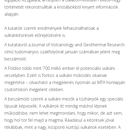
történetét rekonstruálták a kristályokból kinyert információk
alapján.
A kutatók szerint eredményeik felhasználhatóak a
vulkánkitörések előrejelzésére is.
A kutatásról a Journal of Volcanology and Geothermal Research
című tudományos szakfolyóirat januári számában jelent meg
beszámoló.
A Földön több mint 700 millió ember él potenciális vulkáni
veszélyben. Ezért is fontos a vulkáni működés okainak
megértése – olvasható a megjelenés nyomán az MTA honlapján
csütörtökön megjelent cikkben.
A beszámoló szerint a vulkáni mezők a tűzhányók egy speciális
típusát képviselik. A vulkánok itt mindig máshol lépnek
működésbe, nem lehet megmondani, hogy mikor, de azt sem,
hogy hol tör fel majd a magma. Ráadásul a kitörések jóval
ritkábbak, mint a nagy, központi kürtőjű vulkánok esetében. A