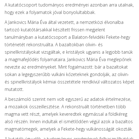
A kutatócsoport tudományos eredményei azonban arra utalnak,
hogy ezek a folyamatok jóval bonyolultabbak.
A Jankovics Mária Éva által vezetett, a nemzetközi élvonalba
tartozó kutatótársakkal készített frissen megjelent
tanulmányban a kutatócsoport a Balaton-felvidéki Fekete-hegy
történetét rekonstruálta. A bazaltokban olivin- és
spinellkristályokat vizsgáltak, e kristályok ugyanis a legjobb tanúk
a magmafejlődés folyamataira. Jankovics Mária Éva meglepőnek
nevezte az eredményeket. Mint fogalmazott: bár a bazaltokat
sokan a legegyszerűbb vulkáni kőzeteknek gondolják, az olivin-
és spinellkristályok kémiai összetétele rendkívül változatos képet
mutatott.
A beszámoló szerint nem volt egyszerű az adatok értelmezése,
a mozaikok összeillesztése. A rekonstruált történetben több
magma vett részt, amelyek keveredtek egymással a földkéreg
alsó részén. Innen indultak el ismétlődően végül azok a bazaltos
magmatömegek, amelyek a Fekete-hegy vulkánosságát okozták.
A kutatók úgy vélik, a tudományos eredmények felhasználhatóak