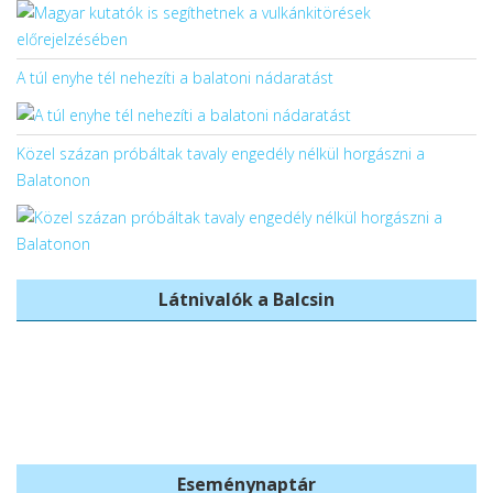
A túl enyhe tél nehezíti a balatoni nádaratást
Közel százan próbáltak tavaly engedély nélkül horgászni a
Balatonon
Látnivalók a Balcsin
Balatonboglári
Bercsényi
templomok
Strand
Eseménynaptár