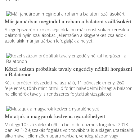
Már januárban megindul a roham a balatoni szállásokért
A legnépszerűbb közösségi oldalon már most sokan keresik a
balatoni nyári szállásokat. Jellemzően a kisgyerekes családok
azok, akik már januárban lefoglalják a helyet.
Közel százan próbáltak tavaly engedély nélkül horgászni
a Balatonon
Két kilométer felszedett halászháló, 11 bűncselekmény, 260
feljelentés, több mint ötmillió forint halvédelmi bírság: a balatoni
halellenőrök tavaly is rendszeres folytattak vizsgálatot.
Mutatjuk a magyarok kedvenc nyaralóhelyeit
Mintegy 10 százalékkal nőtt a belföldi turizmus forgalma 2018-
ban. Az 1-2 éjszakás foglalás volt továbbra is a sláger, utazásaink
alkalmával jellemzően apartmanban, vendégházban vagy