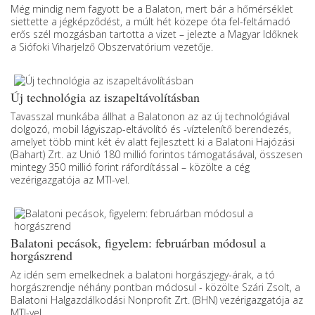
Még mindig nem fagyott be a Balaton, mert bár a hőmérséklet
siettette a jégképződést, a múlt hét közepe óta fel-feltámadó
erős szél mozgásban tartotta a vizet – jelezte a Magyar Időknek
a Siófoki Viharjelző Obszervatórium vezetője.
Új technológia az iszapeltávolításban
Tavasszal munkába állhat a Balatonon az az új technológiával
dolgozó, mobil lágyiszap-eltávolító és -víztelenítő berendezés,
amelyet több mint két év alatt fejlesztett ki a Balatoni Hajózási
(Bahart) Zrt. az Unió 180 millió forintos támogatásával, összesen
mintegy 350 millió forint ráfordítással – közölte a cég
vezérigazgatója az MTI-vel.
Balatoni pecások, figyelem: februárban módosul a
horgászrend
Az idén sem emelkednek a balatoni horgászjegy-árak, a tó
horgászrendje néhány pontban módosul - közölte Szári Zsolt, a
Balatoni Halgazdálkodási Nonprofit Zrt. (BHN) vezérigazgatója az
MTI-vel.