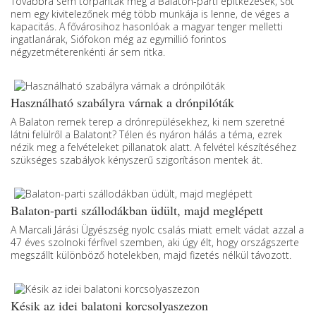
Továbbra sem torpantak meg a Balaton-parti építkezések, sőt
nem egy kivitelezőnek még több munkája is lenne, de véges a
kapacitás. A fővárosihoz hasonlóak a magyar tenger melletti
ingatlanárak, Siófokon még az egymillió forintos
négyzetméterenkénti ár sem ritka.
Használható szabályra várnak a drónpilóták
A Balaton remek terep a drónrepülésekhez, ki nem szeretné
látni felülről a Balatont? Télen és nyáron hálás a téma, ezrek
nézik meg a felvételeket pillanatok alatt. A felvétel készítéséhez
szükséges szabályok kényszerű szigorításon mentek át.
Balaton-parti szállodákban üdült, majd meglépett
A Marcali Járási Ügyészség nyolc csalás miatt emelt vádat azzal a
47 éves szolnoki férfivel szemben, aki úgy élt, hogy országszerte
megszállt különböző hotelekben, majd fizetés nélkül távozott.
Késik az idei balatoni korcsolyaszezon