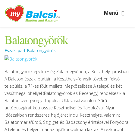
Menü
Balatongyörök
Északi part Balatongyörök
Balatongyörök egy község Zala megyében, a Keszthelyi járásban.
A Balaton északi partján, a Keszthelyi-fennsík tövében fekvő
település, a 71-es főút mellett. Megközelítése A település két
vasútmegállóhellyel (Balatongyörök és Becehegy) rendelkezik a
Balatonszentgyörgy–Tapolca–Ukk-vasútvonalon. Sűrű
autóbuszjárat köti össze Keszthellyel és Tapolcával. Nyári
időszakban rendszeres hajójárat indul Keszthelyre, valamint
Balatonmáriafürdő, Szigliget és Badacsony érintésével Fonyódra.
A település helyén már az újkőkorszakban laktak. A rézkorból