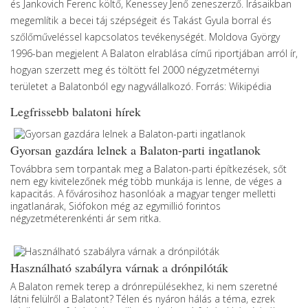
és Jankovich Ferenc költő, Kenessey Jenő zeneszerző. Írásaikban
megemlítik a becei táj szépségeit és Takást Gyula borral és
szőlőműveléssel kapcsolatos tevékenységét. Moldova György
1996-ban megjelent A Balaton elrablása című riportjában arról ír,
hogyan szerzett meg és töltött fel 2000 négyzetméternyi
területet a Balatonból egy nagyvállalkozó. Forrás: Wikipédia
Legfrissebb balatoni hírek
Gyorsan gazdára lelnek a Balaton-parti ingatlanok
Továbbra sem torpantak meg a Balaton-parti építkezések, sőt
nem egy kivitelezőnek még több munkája is lenne, de véges a
kapacitás. A fővárosihoz hasonlóak a magyar tenger melletti
ingatlanárak, Siófokon még az egymillió forintos
négyzetméterenkénti ár sem ritka.
Használható szabályra várnak a drónpilóták
A Balaton remek terep a drónrepülésekhez, ki nem szeretné
látni felülről a Balatont? Télen és nyáron hálás a téma, ezrek