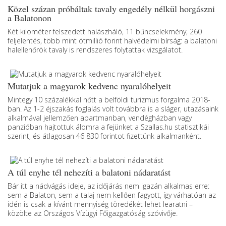
Közel százan próbáltak tavaly engedély nélkül horgászni
a Balatonon
Két kilométer felszedett halászháló, 11 bűncselekmény, 260
feljelentés, több mint ötmillió forint halvédelmi bírság: a balatoni
halellenőrök tavaly is rendszeres folytattak vizsgálatot.
Mutatjuk a magyarok kedvenc nyaralóhelyeit
Mintegy 10 százalékkal nőtt a belföldi turizmus forgalma 2018-
ban. Az 1-2 éjszakás foglalás volt továbbra is a sláger, utazásaink
alkalmával jellemzően apartmanban, vendégházban vagy
panzióban hajtottuk álomra a fejünket a Szallas.hu statisztikái
szerint, és átlagosan 46 830 forintot fizettünk alkalmanként.
A túl enyhe tél nehezíti a balatoni nádaratást
Bár itt a nádvágás ideje, az időjárás nem igazán alkalmas erre:
sem a Balaton, sem a talaj nem kellően fagyott, így várhatóan az
idén is csak a kívánt mennyiség töredékét lehet learatni –
közölte az Országos Vízügyi Főigazgatóság szóvivője.