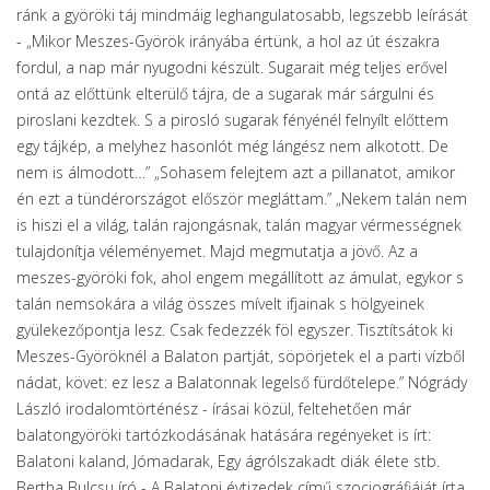
ránk a györöki táj mindmáig leghangulatosabb, legszebb leírását
- „Mikor Meszes-Györök irányába értünk, a hol az út északra
fordul, a nap már nyugodni készült. Sugarait még teljes erővel
ontá az előttünk elterülő tájra, de a sugarak már sárgulni és
piroslani kezdtek. S a pirosló sugarak fényénél felnyílt előttem
egy tájkép, a melyhez hasonlót még lángész nem alkotott. De
nem is álmodott…” „Sohasem felejtem azt a pillanatot, amikor
én ezt a tündérországot először megláttam.” „Nekem talán nem
is hiszi el a világ, talán rajongásnak, talán magyar vérmességnek
tulajdonítja véleményemet. Majd megmutatja a jövő. Az a
meszes-györöki fok, ahol engem megállított az ámulat, egykor s
talán nemsokára a világ összes mívelt ifjainak s hölgyeinek
gyülekezőpontja lesz. Csak fedezzék föl egyszer. Tisztítsátok ki
Meszes-Györöknél a Balaton partját, söpörjetek el a parti vízből
nádat, követ: ez lesz a Balatonnak legelső fürdőtelepe.” Nógrády
László irodalomtörténész - írásai közül, feltehetően már
balatongyöröki tartózkodásának hatására regényeket is írt:
Balatoni kaland, Jómadarak, Egy ágrólszakadt diák élete stb.
Bertha Bulcsu író - A Balatoni évtizedek című szociográfiáját írta,