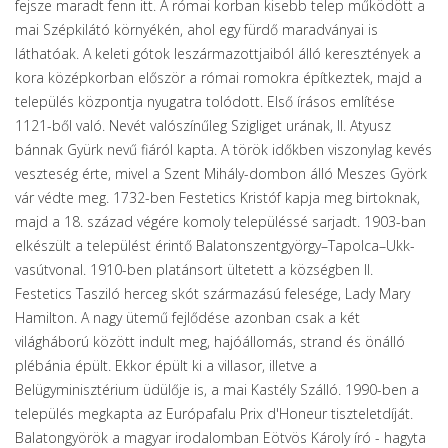
fejsze maradt fenn itt. A római korban kisebb telep működött a
mai Szépkilátó környékén, ahol egy fürdő maradványai is
láthatóak. A keleti gótok leszármazottjaiból álló keresztények a
kora középkorban először a római romokra építkeztek, majd a
település központja nyugatra tolódott. Első írásos említése
1121-ből való. Nevét valószínűleg Szigliget urának, II. Atyusz
bánnak Gyürk nevű fiáról kapta. A török időkben viszonylag kevés
veszteség érte, mivel a Szent Mihály-dombon álló Meszes Györk
vár védte meg. 1732-ben Festetics Kristóf kapja meg birtoknak,
majd a 18. század végére komoly településsé sarjadt. 1903-ban
elkészült a települést érintő Balatonszentgyörgy–Tapolca–Ukk-
vasútvonal. 1910-ben platánsort ültetett a községben II.
Festetics Tasziló herceg skót származású felesége, Lady Mary
Hamilton. A nagy ütemű fejlődése azonban csak a két
világháború között indult meg, hajóállomás, strand és önálló
plébánia épült. Ekkor épült ki a villasor, illetve a
Belügyminisztérium üdülője is, a mai Kastély Szálló. 1990-ben a
település megkapta az Európafalu Prix d'Honeur tiszteletdíját.
Balatongyörök a magyar irodalomban Eötvös Károly író - hagyta