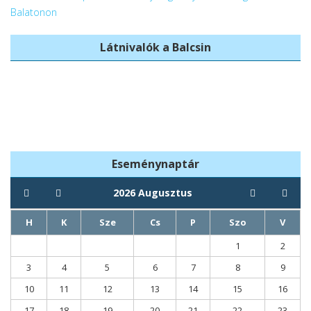
Látnivalók a Balcsin
Balatonboglári
Rákóczi-fa
templomok
Eseménynaptár
2026
Augusztus
H
K
Sze
Cs
P
Szo
V
1
2
3
4
5
6
7
8
9
10
11
12
13
14
15
16
17
18
19
20
21
22
23