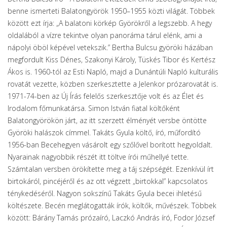
benne ismerteti Balatongyörök 1950–1955 közti világát. Többek
között ezt írja: „A balatoni körkép Györökről a legszebb. A hegy
oldalából a vízre tekintve olyan panoráma tárul elénk, ami a
nápolyi öböl képével vetekszik.” Bertha Bulcsu györöki házában
megfordult Kiss Dénes, Szakonyi Károly, Tüskés Tibor és Kertész
Ákos is. 1960-tól az Esti Napló, majd a Dunántúli Napló kulturális
rovatát vezette, közben szerkesztette a Jelenkor prózarovatát is.
1971-74-ben az Új Írás felelős szerkesztője volt és az Élet és
Irodalom főmunkatársa. Simon István fiatal költőként
Balatongyörökön járt, az itt szerzett élményét versbe öntötte
Györöki halászok címmel. Takáts Gyula költő, író, műfordító
1956-ban Becehegyen vásárolt egy szőlővel borított hegyoldalt.
Nyarainak nagyobbik részét itt töltve írói műhellyé tette.
Számtalan versben örökítette meg a táj szépségét. Ezenkívül írt
birtokáról, pincéjéről és az ott végzett „birtokkal” kapcsolatos
ténykedéséről. Nagyon sokszínű Takáts Gyula becei ihletésű
költészete. Becén meglátogatták írók, költők, művészek. Többek
között: Bárány Tamás prózaíró, Laczkó András író, Fodor József