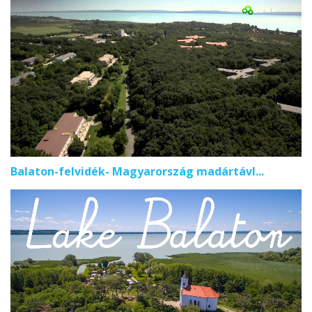
Balaton-felvidék- Magyarország madártávl...