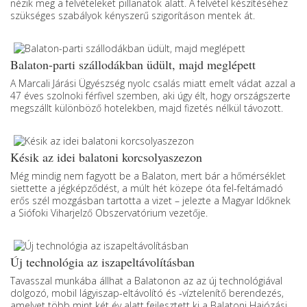
nézik meg a felvételeket pillanatok alatt. A felvétel készítéséhez
szükséges szabályok kényszerű szigorításon mentek át.
Balaton-parti szállodákban üdült, majd meglépett
A Marcali Járási Ügyészség nyolc csalás miatt emelt vádat azzal a
47 éves szolnoki férfivel szemben, aki úgy élt, hogy országszerte
megszállt különböző hotelekben, majd fizetés nélkül távozott.
Késik az idei balatoni korcsolyaszezon
Még mindig nem fagyott be a Balaton, mert bár a hőmérséklet
siettette a jégképződést, a múlt hét közepe óta fel-feltámadó
erős szél mozgásban tartotta a vizet – jelezte a Magyar Időknek
a Siófoki Viharjelző Obszervatórium vezetője.
Új technológia az iszapeltávolításban
Tavasszal munkába állhat a Balatonon az az új technológiával
dolgozó, mobil lágyiszap-eltávolító és -víztelenítő berendezés,
amelyet több mint két év alatt fejlesztett ki a Balatoni Hajózási