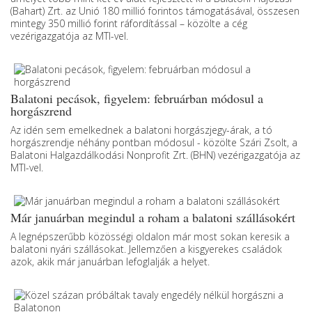
(Bahart) Zrt. az Unió 180 millió forintos támogatásával, összesen
mintegy 350 millió forint ráfordítással – közölte a cég
vezérigazgatója az MTI-vel.
Balatoni pecások, figyelem: februárban módosul a
horgászrend
Az idén sem emelkednek a balatoni horgászjegy-árak, a tó
horgászrendje néhány pontban módosul - közölte Szári Zsolt, a
Balatoni Halgazdálkodási Nonprofit Zrt. (BHN) vezérigazgatója az
MTI-vel.
Már januárban megindul a roham a balatoni szállásokért
A legnépszerűbb közösségi oldalon már most sokan keresik a
balatoni nyári szállásokat. Jellemzően a kisgyerekes családok
azok, akik már januárban lefoglalják a helyet.