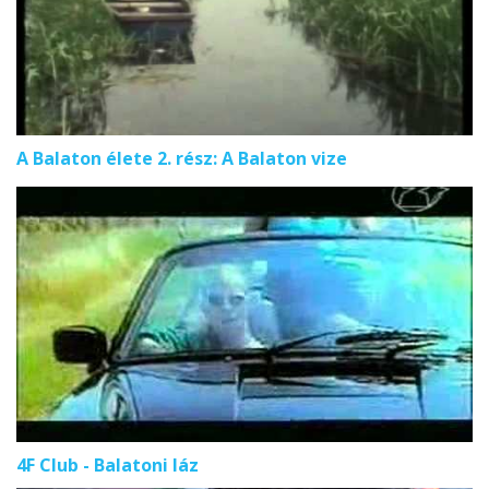
A Balaton élete 2. rész: A Balaton vize
4F Club - Balatoni láz