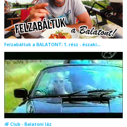
Felzabáltuk a BALATONT: 1. rész - északi...
4F Club - Balatoni láz