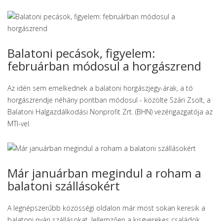
Balatoni pecások, figyelem:
februárban módosul a horgászrend
Az idén sem emelkednek a balatoni horgászjegy-árak, a tó
horgászrendje néhány pontban módosul - közölte Szári Zsolt, a
Balatoni Halgazdálkodási Nonprofit Zrt. (BHN) vezérigazgatója az
MTI-vel.
Már januárban megindul a roham a
balatoni szállásokért
A legnépszerűbb közösségi oldalon már most sokan keresik a
balatoni nyári szállásokat. Jellemzően a kisgyerekes családok