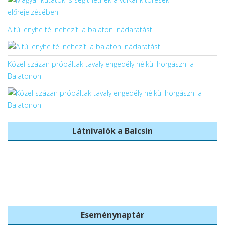
A túl enyhe tél nehezíti a balatoni nádaratást
Közel százan próbáltak tavaly engedély nélkül horgászni a
Balatonon
Látnivalók a Balcsin
Balatonboglári
Bercsényi
templomok
Strand
Eseménynaptár