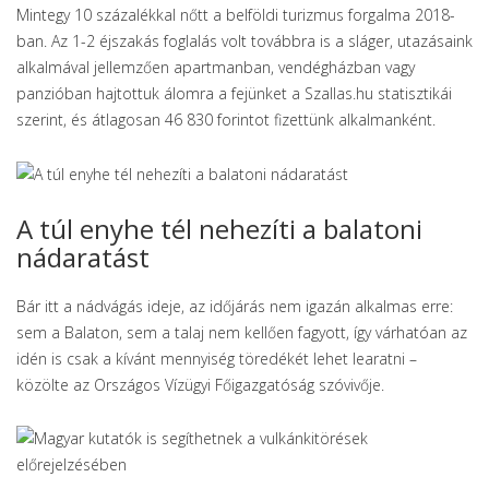
Mintegy 10 százalékkal nőtt a belföldi turizmus forgalma 2018-
ban. Az 1-2 éjszakás foglalás volt továbbra is a sláger, utazásaink
alkalmával jellemzően apartmanban, vendégházban vagy
panzióban hajtottuk álomra a fejünket a Szallas.hu statisztikái
szerint, és átlagosan 46 830 forintot fizettünk alkalmanként.
A túl enyhe tél nehezíti a balatoni
nádaratást
Bár itt a nádvágás ideje, az időjárás nem igazán alkalmas erre:
sem a Balaton, sem a talaj nem kellően fagyott, így várhatóan az
idén is csak a kívánt mennyiség töredékét lehet learatni –
közölte az Országos Vízügyi Főigazgatóság szóvivője.