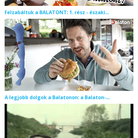
Felzabáltuk a BALATONT: 1. rész - északi...
A legjobb dolgok a Balatonon: a Balaton-...