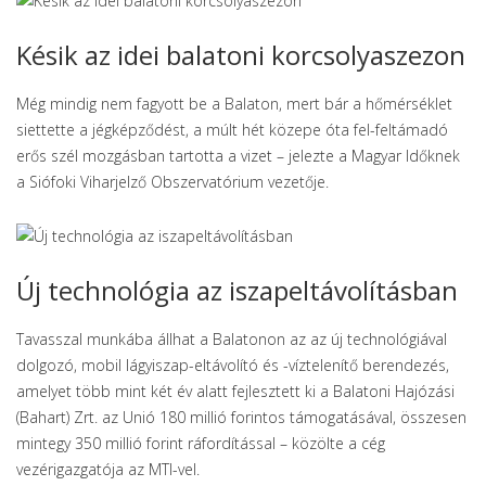
Késik az idei balatoni korcsolyaszezon
Még mindig nem fagyott be a Balaton, mert bár a hőmérséklet
siettette a jégképződést, a múlt hét közepe óta fel-feltámadó
erős szél mozgásban tartotta a vizet – jelezte a Magyar Időknek
a Siófoki Viharjelző Obszervatórium vezetője.
Új technológia az iszapeltávolításban
Tavasszal munkába állhat a Balatonon az az új technológiával
dolgozó, mobil lágyiszap-eltávolító és -víztelenítő berendezés,
amelyet több mint két év alatt fejlesztett ki a Balatoni Hajózási
(Bahart) Zrt. az Unió 180 millió forintos támogatásával, összesen
mintegy 350 millió forint ráfordítással – közölte a cég
vezérigazgatója az MTI-vel.