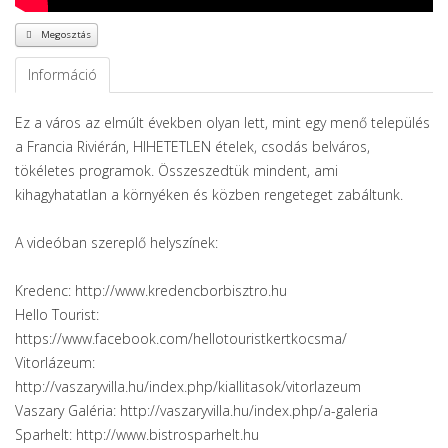
Megosztás
Információ
Ez a város az elmúlt években olyan lett, mint egy menő település
a Francia Riviérán, HIHETETLEN ételek, csodás belváros,
tökéletes programok. Összeszedtük mindent, ami
kihagyhatatlan a környéken és közben rengeteget zabáltunk.
A videóban szereplő helyszínek:
Kredenc: http://www.kredencborbisztro.hu
Hello Tourist:
https://www.facebook.com/hellotouristkertkocsma/
Vitorlázeum:
http://vaszaryvilla.hu/index.php/kiallitasok/vitorlazeum
Vaszary Galéria: http://vaszaryvilla.hu/index.php/a-galeria
Sparhelt: http://www.bistrosparhelt.hu