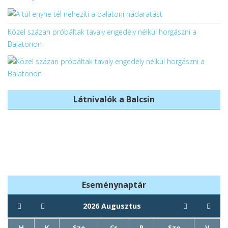
Közel százan próbáltak tavaly engedély nélkül horgászni a
Balatonon
Látnivalók a Balcsin
Balatonboglári
Bercsényi
templomok
Strand
Eseménynaptár
2026
Augusztus
H
K
Sze
Cs
P
Szo
V