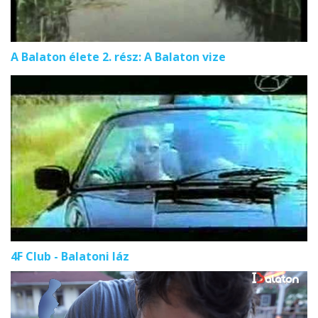
A Balaton élete 2. rész: A Balaton vize
4F Club - Balatoni láz