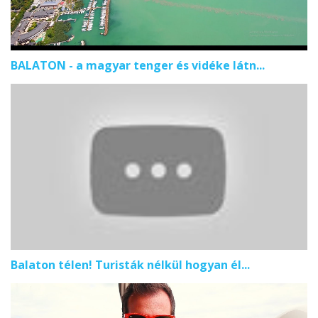
BALATON - a magyar tenger és vidéke látn...
Balaton télen! Turisták nélkül hogyan él...