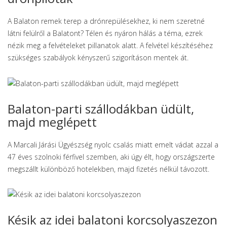
A Balaton remek terep a drónrepülésekhez, ki nem szeretné
látni felülről a Balatont? Télen és nyáron hálás a téma, ezrek
nézik meg a felvételeket pillanatok alatt. A felvétel készítéséhez
szükséges szabályok kényszerű szigorításon mentek át.
Balaton-parti szállodákban üdült,
majd meglépett
A Marcali Járási Ügyészség nyolc csalás miatt emelt vádat azzal a
47 éves szolnoki férfivel szemben, aki úgy élt, hogy országszerte
megszállt különböző hotelekben, majd fizetés nélkül távozott.
Késik az idei balatoni korcsolyaszezon