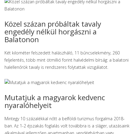
Közel százan próbáltak tavaly
engedély nélkül horgászni a
Balatonon
Két kilométer felszedett halászháló, 11 bűncselekmény, 260
feljelentés, több mint ötmillió forint halvédelmi bírság: a balatoni
halellenőrök tavaly is rendszeres folytattak vizsgálatot.
Mutatjuk a magyarok kedvenc
nyaralóhelyeit
Mintegy 10 százalékkal nőtt a belföldi turizmus forgalma 2018-
ban. Az 1-2 éjszakás foglalás volt továbbra is a sláger, utazásaink
alkalmával jellemzően apartmanban, vendégházban vagy