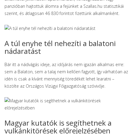
panzióban hajtottuk álomra a fejünket a Szallas.hu statisztikái
szerint, és átlagosan 46 830 forintot fizettünk alkalmanként.
A túl enyhe tél nehezíti a balatoni
nádaratást
Bár itt a nádvágás ideje, az időjárás nem igazán alkalmas erre:
sem a Balaton, sem a talaj nem kellően fagyott, így várhatóan az
idén is csak a kívánt mennyiség töredékét lehet learatni –
közölte az Országos Vízügyi Főigazgatóság szóvivője.
Magyar kutatók is segíthetnek a
vulkánkitörések előrejelzésében