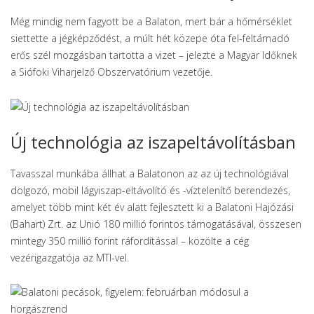
Még mindig nem fagyott be a Balaton, mert bár a hőmérséklet
siettette a jégképződést, a múlt hét közepe óta fel-feltámadó
erős szél mozgásban tartotta a vizet – jelezte a Magyar Időknek
a Siófoki Viharjelző Obszervatórium vezetője.
Új technológia az iszapeltávolításban
Tavasszal munkába állhat a Balatonon az az új technológiával
dolgozó, mobil lágyiszap-eltávolító és -víztelenítő berendezés,
amelyet több mint két év alatt fejlesztett ki a Balatoni Hajózási
(Bahart) Zrt. az Unió 180 millió forintos támogatásával, összesen
mintegy 350 millió forint ráfordítással – közölte a cég
vezérigazgatója az MTI-vel.